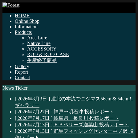
HOME
Online Shop
Information
Products
Area Lure
Native Lure
ACCESSORY
ROD & ROD CASE
生産終了商品
Gallery
Report
Contact
News Ticker
[ 2026年8月3日 ]
道北の本流でニジマス56cm & 54cm！
ギャラリー
[ 2026年7月27日 ]
神戸〜明石沖
投稿レポート
[ 2026年7月17日 ]
岐阜県 長良川
投稿レポート
[ 2026年7月13日 ]
ＦＰベリーズ迦葉山
投稿レポート
[ 2026年7月13日 ]
群馬フィッシングセンター中ノ沢
投
稿レポート