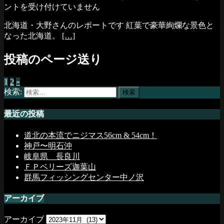
ントを受け付けていません
北海道・大野さんのレポートです 紅葉で豪華絢爛な景色と
なった北海道。
[…]
投稿のページ送り
1
2
»
検索:
最近の投稿
道北の本流でニジマス56cm & 54cm！
神戸〜明石沖
岐阜県 長良川
ＦＰベリーズ迦葉山
群馬フィッシングセンター中ノ沢
アーカイブ
アーカイブ