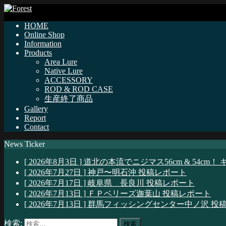
HOME
Online Shop
Information
Products
Area Lure
Native Lure
ACCESSORY
ROD & ROD CASE
生産終了商品
Gallery
Report
Contact
News Ticker
[ 2026年8月3日 ]
道北の本流でニジマス56cm & 54cm！
[ 2026年7月27日 ]
神戸〜明石沖
投稿レポート
[ 2026年7月17日 ]
岐阜県 長良川
投稿レポート
[ 2026年7月13日 ]
ＦＰベリーズ迦葉山
投稿レポート
[ 2026年7月13日 ]
群馬フィッシングセンター中ノ沢
投
検索: