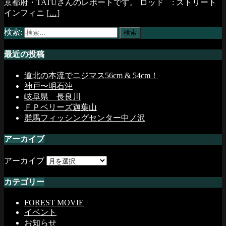
京都府・TATUさんのレポートです。 ロッド : ストリート
インフィニ
[…]
検索:
最近の投稿
道北の本流でニジマス56cm & 54cm！
神戸〜明石沖
岐阜県 長良川
ＦＰベリーズ迦葉山
群馬フィッシングセンター中ノ沢
アーカイブ
アーカイブ
カテゴリー
FOREST MOVIE
イベント
お知らせ