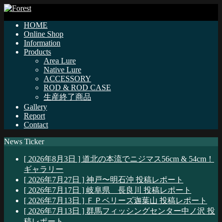
HOME
Online Shop
Information
Products
Area Lure
Native Lure
ACCESSORY
ROD & ROD CASE
生産終了商品
Gallery
Report
Contact
News Ticker
[ 2026年8月3日 ]
道北の本流でニジマス56cm & 54cm！
ギャラリー
[ 2026年7月27日 ]
神戸〜明石沖
投稿レポート
[ 2026年7月17日 ]
岐阜県 長良川
投稿レポート
[ 2026年7月13日 ]
ＦＰベリーズ迦葉山
投稿レポート
[ 2026年7月13日 ]
群馬フィッシングセンター中ノ沢
投
稿レポート