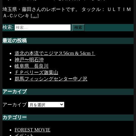
埼玉県・藤田さんのレポートです。 タックル： ＵＬＴＩＭ
Ａ-Ｃ/バンキ
[…]
検索:
最近の投稿
道北の本流でニジマス56cm & 54cm！
神戸〜明石沖
岐阜県 長良川
ＦＰベリーズ迦葉山
群馬フィッシングセンター中ノ沢
アーカイブ
アーカイブ
カテゴリー
FOREST MOVIE
イベント