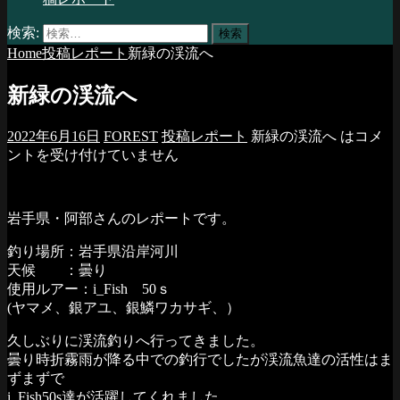
検索:
Home
投稿レポート
新緑の渓流へ
新緑の渓流へ
2022年6月16日
FOREST
投稿レポート
新緑の渓流へ は
コメ
ントを受け付けていません
岩手県・阿部さんのレポートです。
釣り場所：岩手県沿岸河川
天候 ：曇り
使用ルアー：i_Fish 50ｓ
(ヤマメ、銀アユ、銀鱗ワカサギ、）
久しぶりに渓流釣りへ行ってきました。
曇り時折霧雨が降る中での釣行でしたが渓流魚達の活性はま
ずまずで
i_Fish50s達が活躍してくれました。