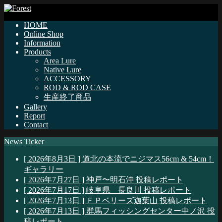
HOME
Online Shop
Information
Products
Area Lure
Native Lure
ACCESSORY
ROD & ROD CASE
生産終了商品
Gallery
Report
Contact
News Ticker
[ 2026年8月3日 ]
道北の本流でニジマス56cm & 54cm！
ギャラリー
[ 2026年7月27日 ]
神戸〜明石沖
投稿レポート
[ 2026年7月17日 ]
岐阜県 長良川
投稿レポート
[ 2026年7月13日 ]
ＦＰベリーズ迦葉山
投稿レポート
[ 2026年7月13日 ]
群馬フィッシングセンター中ノ沢
投
稿レポート