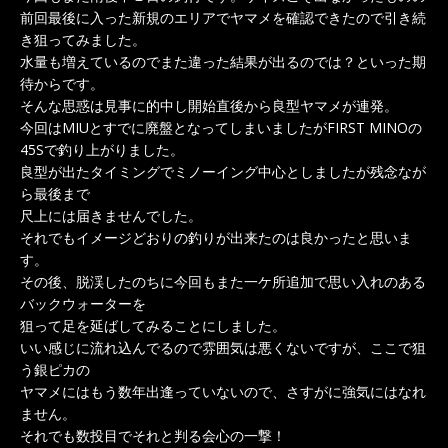
前回最後に入った新規のエリアでヤマメを確認できたので引き続
き狙ってみました。
水量も増えているのでまた違った結果が出るのでは？といった期
待からです。
そんな思惑は見事に的中し開始直後から良型ヤマメが連発。
今回はMIUとすでに廃盤となってしまいましたがFIRST MINOの
45Sで釣り上がりました。
良型が出たタイミングでミノーイング中心としましたが残念なが
ら最後まで
尺上には届きませんでした。
それでもイメージどおりの釣りが出来たのは良かったと思いま
す。
その後、脱渓したのちに今回もまた一ケ所追加で思い入れのある
バックウォーターを
狙って足を延ばしてみることにしました。
いい感じに流れ込んでるので雰囲気は悪くないですが、ここで狙
う銀ピカの
ヤマメにはもう数年出逢っていないので、さすがに強気にはなれ
ません。
それでも数投目でそれと判る会心の一撃！