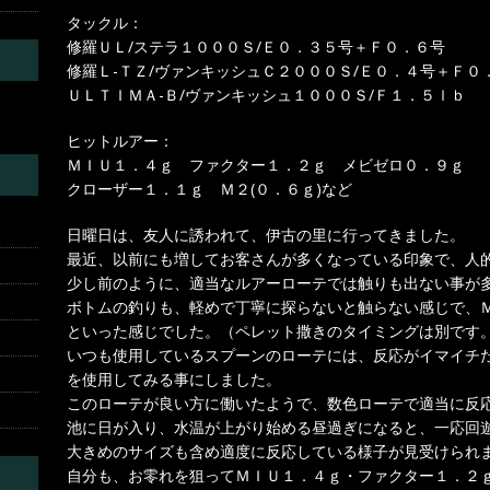
タックル：
修羅ＵＬ/ステラ１０００Ｓ/Ｅ０．３５号＋Ｆ０．６号
修羅Ｌ-ＴＺ/ヴァンキッシュＣ２０００Ｓ/Ｅ０．４号＋Ｆ０
ＵＬＴＩＭＡ-Ｂ/ヴァンキッシュ１０００Ｓ/Ｆ１．５ｌｂ
ヒットルアー：
ＭＩＵ１．４ｇ ファクター１．２ｇ メビゼロ０．９ｇ
クローザー１．１ｇ Ｍ２(０．６ｇ)など
日曜日は、友人に誘われて、伊古の里に行ってきました。
最近、以前にも増してお客さんが多くなっている印象で、人
少し前のように、適当なルアーローテでは触りも出ない事が
ボトムの釣りも、軽めで丁寧に探らないと触らない感じで、Ｍ
といった感じでした。（ペレット撒きのタイミングは別です。
いつも使用しているスプーンのローテには、反応がイマイチ
を使用してみる事にしました。
このローテが良い方に働いたようで、数色ローテで適当に反
池に日が入り、水温が上がり始める昼過ぎになると、一応回
大きめのサイズも含め適度に反応している様子が見受けられ
自分も、お零れを狙ってＭＩＵ１．４ｇ・ファクター１．２