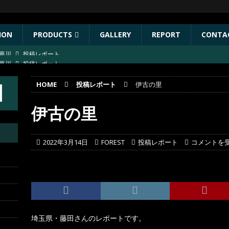
ION
PRODUCTS
GALLERY
REPORT
CONTA
葛川
投稿レポート
ST出店協力イベントのお知らせ
イベント
HOME
投稿レポート
伊古の里
年秋リリース予定商品
お知らせ
林川
投稿レポート
伊古の里
葛川
投稿レポート
2022年3月14日
FOREST
投稿レポート
コメントを
埼玉県・藤田さんのレポートです。