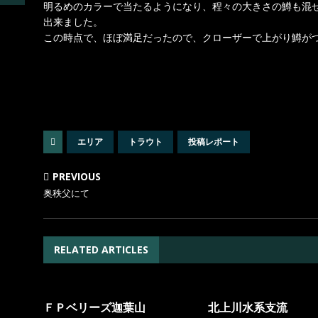
明るめのカラーで当たるようになり、程々の大きさの鱒も混
出来ました。
この時点で、ほぼ満足だったので、クローザーで上がり鱒が
エリア
トラウト
投稿レポート
PREVIOUS
奥秩父にて
RELATED ARTICLES
ＦＰベリーズ迦葉山
北上川水系支流