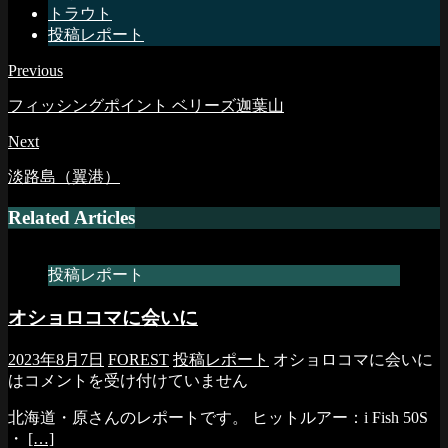
トラウト
投稿レポート
Previous
フィッシングポイント ベリーズ迦葉山
Next
淡路島（翼港）
Related Articles
投稿レポート
オショロコマに会いに
2023年8月7日
FOREST
投稿レポート
オショロコマに会いに
は
コメントを受け付けていません
北海道・原さんのレポートです。 ヒットルアー：i Fish 50S
・
[…]