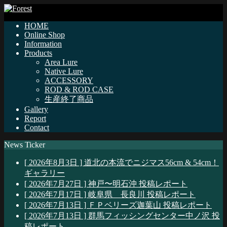
HOME
Online Shop
Information
Products
Area Lure
Native Lure
ACCESSORY
ROD & ROD CASE
生産終了商品
Gallery
Report
Contact
News Ticker
[ 2026年8月3日 ]
道北の本流でニジマス56cm & 54cm！
ギャラリー
[ 2026年7月27日 ]
神戸〜明石沖
投稿レポート
[ 2026年7月17日 ]
岐阜県 長良川
投稿レポート
[ 2026年7月13日 ]
ＦＰベリーズ迦葉山
投稿レポート
[ 2026年7月13日 ]
群馬フィッシングセンター中ノ沢
投
稿レポート