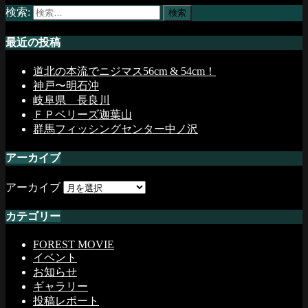
検索:
最近の投稿
道北の本流でニジマス56cm & 54cm！
神戸〜明石沖
岐阜県 長良川
ＦＰベリーズ迦葉山
群馬フィッシングセンター中ノ沢
アーカイブ
アーカイブ
カテゴリー
FOREST MOVIE
イベント
お知らせ
ギャラリー
投稿レポート