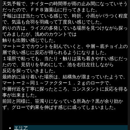
天気予報で、ナイターの時間帯が雨の止み間になっていそう
だったので、ＦＰＢ迦葉山に行ってきました。
予報はほぼ当たっている感じで、時折、小雨がパラつく程度
で、気温も合羽を羽織って丁度良い感じでした。
釣りの方は、ライズの多発している場所を見つけながら探っ
てみましたが、浅めのカウントでは
触りも出難い感じでした。
マートー２でカウントを刻んでいくと、中層～底チョイ上の
層で良い感じに反応が得られるようになりました。
１場所で粘っても、当たり・触りは落ち着きやすい感じだっ
たので、見切りを早めにして、池を右往左往しながら
反応を探っていきました。
最終的に辿り着いた場所は、結構魚が溜まっていたようで、
マートー２～同１～ファクター１．２ｇのローテで、
中層付近を丁寧に探ったところ、コンスタントに反応を得る
事が出来ました。
前回と同様に、笹濁りになっている所為か？黒が余り効か
ず、グローで釣果を伸ばす感じに成ってしまいました。
エリア