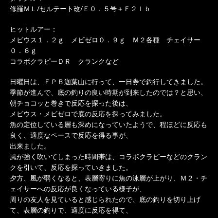
修羅ＭＬ/セルテート改/Ｅ０．５号＋Ｆ２ｌｂ
ヒットルアー：
メビウス１．２ｇ メビゼロ０．９ｇ Ｍ２各種 チェイサー
０．６ｇ
コラボクラピーＤＲ クランクなど
日曜日は、ＦＰＢ迦葉山に行って、一日券で釣行してきました。
季節が進んで、底の釣りの良い時期が到来したのでは？と思い、
朝チョコッと巻きで反応を探った後は、
メビウス・メビゼロで底の反応を探ってみました。
魚の定位している層も深めになっていたようで、程ほどに反応も
良く、適度なペースで反応を得る事が、
出来ました。
風が強く吹いてしまった時間帯は、コラボクラピーなどのクラン
クを引いて、反応を探っていきました。
夕方、風が弱くなると、表層寄りに魚の泳層が上がり、Ｍ２・チ
ェイサーへの反応が良くなっている様子が、
周りの友人を見ていると感じられたので、底の釣りを切り上げ
て、表層の釣りで、適度に反応を得て、