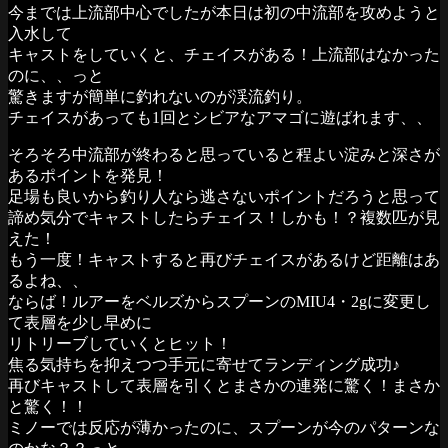
今までは上流部中心でしたが本日は初の中流部を攻めようと
入水して
キャストをしていくと、チェイスがある！上流部はなかった
のに、、っと
驚きますが簡単に釣れないのが渓流釣り。
チェイスがあっても1回とシビアなアマゴに遊ばれます、、
そろそろ中流部が終わると思っていると程よい淀みと深さが
あるポイントを発見！
足場も良いから釣り人なら逃さないポイントだろうと思って
諦め気分でキャストしたらチェイス！しかも！？複数匹が見
えた！
もう一度！キャストすると再びチェイスがあるけど距離はあ
るよね、、
ならば！ルアーをベルズからスプーンのMIU4・2gに変更し
て表層を少し早めに
リトリーブしていくとヒット！
焦る気持ちを抑えつつ手元に寄せてランディング成功♪
再びキャストして表層を引くとまさかの連発に驚く！まさか
と驚く！！
ミノーでは反応が薄かったのに、スプーンが今のパターンな