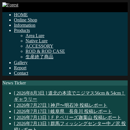
HOME
Online Shop
Information
Products
Area Lure
Native Lure
ACCESSORY
ROD & ROD CASE
生産終了商品
Gallery
Report
Contact
News Ticker
[ 2026年8月3日 ]
道北の本流でニジマス56cm & 54cm！
ギャラリー
[ 2026年7月27日 ]
神戸〜明石沖
投稿レポート
[ 2026年7月17日 ]
岐阜県 長良川
投稿レポート
[ 2026年7月13日 ]
ＦＰベリーズ迦葉山
投稿レポート
[ 2026年7月13日 ]
群馬フィッシングセンター中ノ沢
投
稿レポート