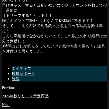
のかな？？っと
再びキャストすると反応がないので少しカウントを数えて少
し遅めに
リトリーブするとヒット！！
同じポイントで3回ヒットなんて初体験に驚きます！
そして、、良くSNSで見る釣った魚を並べる写真を撮り満
足！
こんな満足感はなかなかないので、これ以上の釣り続行は余
分と判断して
3時間ほどしか釣りをしてないけど気持ち良く帰ろうと道具
を片付けて帰りました。
ネイティブ
投稿レポート
渓流
Previous
2026年秋リリース予定商品
Next