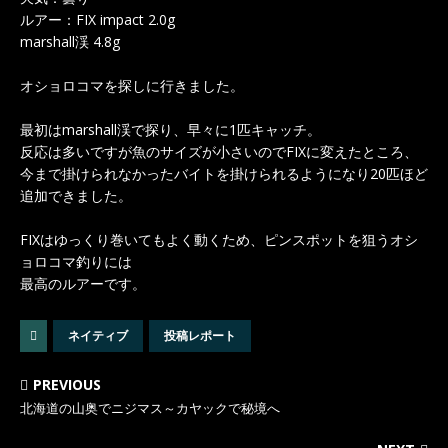
ルアー：FIX impact 2.0g
marshall渓 4.8g
オショロコマを探しに行きました。
最初はmarshall渓で探り、早々に1匹キャッチ。
反応は多いですが魚のサイズが小さいのでFIXに変えたところ、
今まで掛けられなかったバイトを掛けられるようになり20匹ほど
追加できました。
FIXはゆっくり巻いてもよく動くため、ピンスポットを狙うオシ
ョロコマ釣りには
最高のルアーです。
ネイティブ
投稿レポート
PREVIOUS
北海道の山奥でニジマス～カヤックで秘境へ