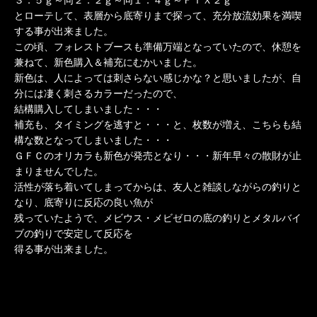
とローテして、表層から底寄りまで探って、充分放流効果を満喫
する事が出来ました。
この頃、フォレストブースも準備万端となっていたので、休憩を
兼ねて、新色購入＆補充にむかいました。
新色は、人によっては刺さらない感じかな？と思いましたが、自
分には凄く刺さるカラーだったので、
結構購入してしまいました・・・
補充も、タイミングを逃すと・・・と、枚数が増え、こちらも結
構な数となってしまいました・・・
ＧＦＣのオリカラも新色が発売となり・・・新年早々の散財が止
まりませんでした。
活性が落ち着いてしまってからは、友人と雑談しながらの釣りと
なり、底寄りに反応の良い魚が
残っていたようで、メビウス・メビゼロの底の釣りとメタルバイ
ブの釣りで安定して反応を
得る事が出来ました。