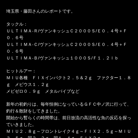
埼玉県・藤田さんのレポートです。
タックル：
ＵＬＴＩＭＡ-Ｒ/ヴァンキッシュＣ２０００Ｓ/Ｅ０．４号＋Ｆ
０．６号
ＵＬＴＩＭＡ-Ｃ/ヴァンキッシュＣ２０００Ｓ/Ｅ０．４号＋Ｆ
０．６号
ＵＬＴＩＭＡ-Ｂ/ヴァンキッシュ１０００Ｓ/Ｆ１．２ｌｂ
ヒットルアー：
ＭＩＵ各種 ＦＩＸインパクト２．５＆２ｇ ファクター１．８
ｇ メビウス１．２ｇ
メビゼロ０．９ｇ メタルバイブなど
新年の初釣りは、毎年恒例になっているＧＦＣ中ノ沢に行って、
釣行＆散財をしてきました。
開始から暫らくの時間帯は、前日放流の高活性な魚の反応を探っ
ていきました。
ＭＩＵ２．８ｇ～フロントレイク４ｇ～ＦＩＸ２．５ｇ～ＭＩＵ
３．５ｇ～同２．２ｇ～同１．４ｇ～ＦＩＸ２ｇ