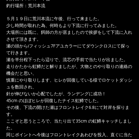
釣行場所：荒川本流
５月１９日に荒川本流に午後、行って来ました。
少し時間が取れた為、何時もより下流に行ってみました。
大場所には既に、餌師の方が居ましたので挨拶をして下流に入れ
させて頂きます。
瀬の頭からiフィッシュ7Fアユカラーにてダウンクロスにて探っ
て行きます。
瀬を半分程下ったら辺りで、流芯の手前で当たりが出ました。
走りかたから虹鱒だと解りましたが、大物とのやり取りの連絡の
機会だと思い、
慎重にやり取りします、ヒレが回復している様でロケットダッシ
ュを数回され、
針が伸びないか心配でしたが、ランデングに成功！
45cm のほぼヒレが回復したナイス虹鱒でした。
その後、下流の開けた瀬はフロントレイク6.8にて対岸を探りま
す。
ここぞと思うところで、当たり出て35cm の虹鱒キャッチしまし
た。
同じポイントへ今後はフロントレイクあわびを投入、直ぐに当た