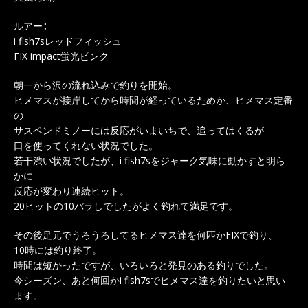
ルアー∶
i fish7sレッドフィッシュ
FIX impact蛍光ピンク
朝一から沢の流れ込みで釣りを開始。
ヒメマスが接岸してから時間が経っているためか、ヒメマス定番
の
サスペンドミノーには反応がいまいちで、追ってはくるが
口を使ってくれない状況でした。
若干渋い状況でしたが、i fish7sをジャーク気味に動かすと明ら
かに
反応が変わり連続ヒット。
20ヒットの10バラしでしたがよく釣れて満足です。
その後足元でうろうろしてるヒメマス達を何匹かFIXで釣り、
10時には釣り終了。
時間は短かったですが、いろいろと発見のある釣りでした。
今シーズン、あと何回かi fish7sでヒメマス達を釣りたいと思い
ます。