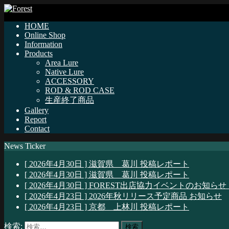
HOME
Online Shop
Information
Products
Area Lure
Native Lure
ACCESSORY
ROD & ROD CASE
生産終了商品
Gallery
Report
Contact
News Ticker
[ 2026年4月30日 ]
滋賀県 葛川
投稿レポート
[ 2026年4月30日 ]
滋賀県 葛川
投稿レポート
[ 2026年4月30日 ]
FOREST出店協力イベントのお知らせ
[ 2026年4月23日 ]
2026年秋リリース予定商品
お知らせ
[ 2026年4月23日 ]
京都 上林川
投稿レポート
検索: