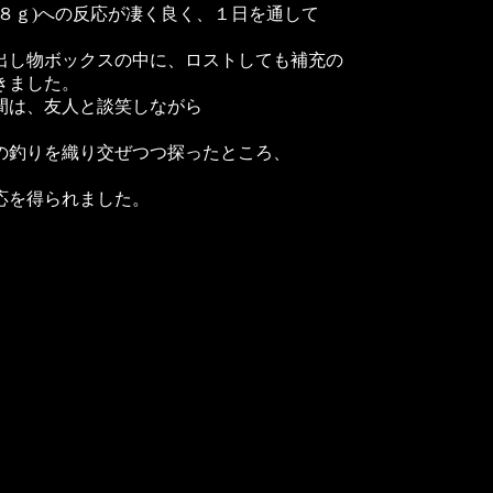
８ｇ)への反応が凄く良く、１日を通して
出し物ボックスの中に、ロストしても補充の
きました。
間は、友人と談笑しながら
の釣りを織り交ぜつつ探ったところ、
応を得られました。