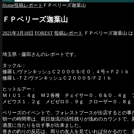
Home
投稿レポート
ＦＰベリーズ迦葉山
ＦＰベリーズ迦葉山
2021年3月18日
FOREST
投稿レポート
ＦＰベリーズ迦葉山 は
埼玉県・藤田さんのレポートです。
タックル：
修羅Ｌ/ヴァンキッシュＣ２０００Ｓ/Ｅ０．４号＋Ｆ２ｌｂ
修羅Ｌ-ＴＺ/ヴァンキッシュＣ２０００Ｓ/Ｆ２ｌｂ
ヒットルアー：
ＭＩＵ１．４ｇ Ｍ２各種 チェイサー０．６＆０．４ｇ 
メビウス１．２ｇ メビゼロ０．９ｇ クローザー０．８ｇ
ベリーズのイベントで、フォレストブースが出店するとの事
朝一の時間帯は、前日放流の活性残りが浅めのカウントで、
適度に当たりを出す事が出来ました。
巻きの釣りの反応は、周りの友人を見ていれば分かるので、