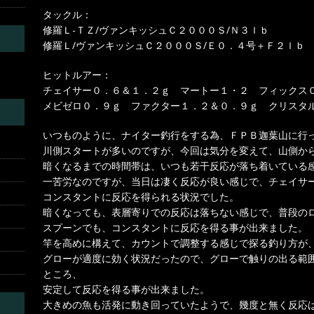
タックル：
修羅Ｌ-ＴＺ/ヴァンキッシュＣ２０００Ｓ/Ｎ３ｌｂ
修羅Ｌ/ヴァンキッシュＣ２０００Ｓ/Ｅ０．４号＋Ｆ２ｌｂ
ヒットルアー：
チェイサー０．６＆１．２ｇ マートー１・２ フィックス
メビゼロ０．９ｇ ファクター１．２＆０．９ｇ クリスタ
いつものように、ナイター釣行をする為、ＦＰＢ迦葉山に行
川側スタートが多いのですが、今回は気分を変えて、山側か
暗くなるまでの時間帯は、いつも若干反応が落ち着いている
一苦労なのですが、当日は凄く反応が良い感じで、チェイサ
コンスタントに反応を得られる状況でした。
暗くなっても、表層寄りでの反応は落ちない感じで、普段の
スプーンでも、コンスタントに反応を得る事が出来ました。
竿を高めに構えて、カウントで調整する感じで探る釣り方が
グローが適度に効く状況だったので、グローで触りの出る範
ところ、
安定して反応を得る事が出来ました。
大きめの魚も活発に動き回っていたようで、幾度と無く反応