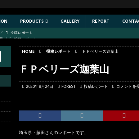
ION
PRODUCTS
GALLERY
REPORT
CONTA
葛川
投稿レポート
葛川
投稿レポート
HOME
投稿レポート
ＦＰベリーズ迦葉山
ST出店協力イベントのお知らせ
イベント
年秋リリース予定商品
お知らせ
ＦＰベリーズ迦葉山
にて
投稿レポート
2020年8月24日
FOREST
投稿レポート
コメントを
埼玉県・藤田さんのレポートです。