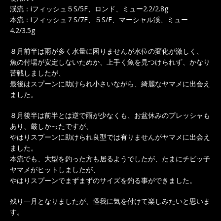
渓流：iフィッシュ５S/5F、ロンド、ミュー2.2/2.8g
本流：iフィッシュ７S/7F、５S/F、マーシャル渓、ミュー
4.2/3.5g
８月前半は雨が多く水量に困りませんが水位の変化が激しく、
魚の付場が安定しないためか、上手く魚を見つけられず、かなり
苦戦しましたが、
最後はスプーンに助けられ小さいながら、綺麗なヤマメに出会え
ました。
８月後半は前半とは逆で雨が少なくも、お盆休みのプレッシャも
あり、厳しかったですが、
やはりスプーンに助けられ良型では有りませんがヤマメに出会え
ました。
本流でも、大型を釣った方も居るようでしたが、たまにチビッ子
ヤマメがヒットしましたが、
やはりスプーンでまずまずのサイズを釣る事ができました。
残り一月となりましたが、怪我に気を付けて楽しみたいと思いま
す。