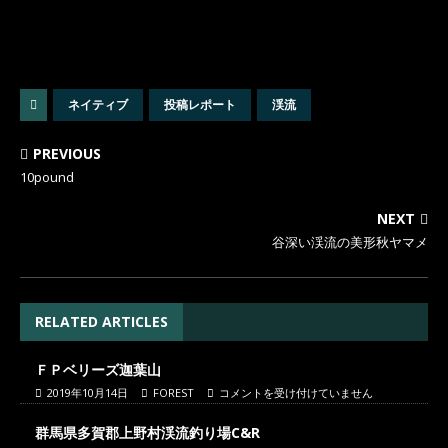
ネイティブ
投稿レポート
渓流
PREVIOUS
10pound
NEXT
谷深い渓流の美形秋ヤマメ
RELATED ARTICLES
ＦＰベリーズ迦葉山
2019年10月14日
FOREST
コメントを受け付けていません
群馬県多賀郡上野村渓流釣り場C&R