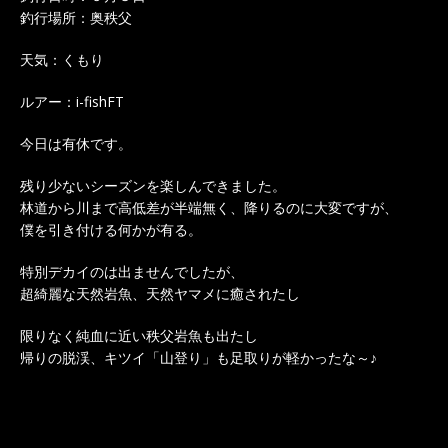
釣行場所：奥秩父
天気：くもり
ルアー：i-fishFT
今日は有休です。
残り少ないシーズンを楽しんできました。
林道から川まで高低差が半端無く、降りるのに大変ですが、
僕を引き付ける何かが有る。
特別デカイのは出ませんでしたが、
超綺麗な天然岩魚、天然ヤマメに癒されたし
限りなく純血に近い秩父岩魚も出たし
帰りの脱渓、キツイ「山登り」も足取りが軽かったな～♪