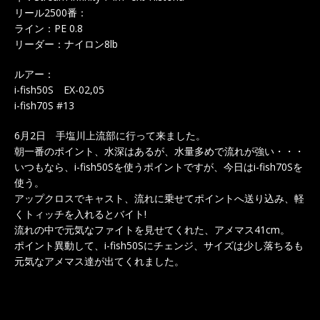
リール2500番：
ライン：PE 0.8
リーダー：ナイロン8lb
ルアー：
i-fish50S EX-02,05
i-fish70S #13
6月2日 手塩川上流部に行って来ました。
朝一番のポイント、水深はあるが、水量多めで流れが強い・・・
いつもなら、i-fish50Sを使うポイントですが、今日はi-fish70Sを
使う。
アップクロスでキャスト、流れに乗せてポイントへ送り込み、軽
くトィッチを入れるとバイト!
流れの中で元気なファイトを見せてくれた、アメマス41cm。
ポイント異動して、i-fish50Sにチェンジ、サイズは少し落ちるも
元気なアメマス達が出てくれました。