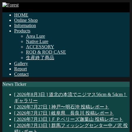
HOME
Online Shop
Information
Products
Area Lure
Native Lure
ACCESSORY
ROD & ROD CASE
生産終了商品
Gallery
Report
Contact
News Ticker
[ 2026年8月3日 ]
道北の本流でニジマス56cm & 54cm！
ギャラリー
[ 2026年7月27日 ]
神戸〜明石沖
投稿レポート
[ 2026年7月17日 ]
岐阜県 長良川
投稿レポート
[ 2026年7月13日 ]
ＦＰベリーズ迦葉山
投稿レポート
[ 2026年7月13日 ]
群馬フィッシングセンター中ノ沢
投
稿レポート