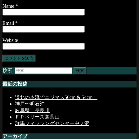
Name
*
Email
*
Website
検索:
最近の投稿
道北の本流でニジマス56cm & 54cm！
神戸〜明石沖
岐阜県 長良川
ＦＰベリーズ迦葉山
群馬フィッシングセンター中ノ沢
アーカイブ