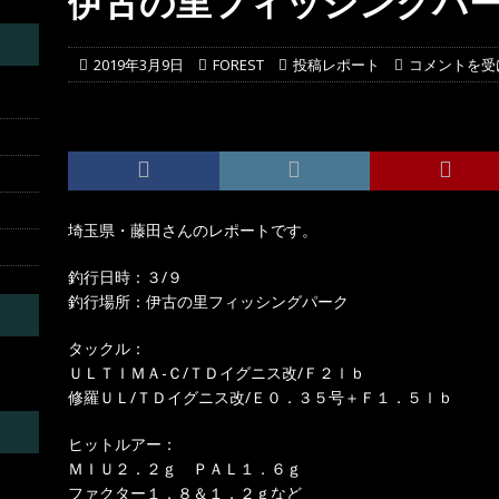
伊古の里フィッシングパ
にて
投稿レポート
2019年3月9日
FOREST
投稿レポート
コメントを受
埼玉県・藤田さんのレポートです。
釣行日時：３/９
釣行場所：伊古の里フィッシングパーク
タックル：
ＵＬＴＩＭＡ-Ｃ/ＴＤイグニス改/Ｆ２ｌｂ
修羅ＵＬ/ＴＤイグニス改/Ｅ０．３５号＋Ｆ１．５ｌｂ
ヒットルアー：
ＭＩＵ２．２ｇ ＰＡＬ１．６ｇ
ファクター１．８＆１．２ｇなど