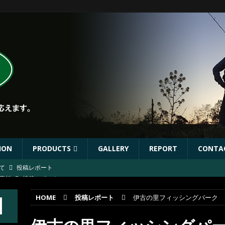
ION
PRODUCTS
GALLERY
REPORT
CONTA
葛川
投稿レポート
葛川
投稿レポート
HOME
投稿レポート
伊古の里フィッシングパーク
ST出店協力イベントのお知らせ
イベント
年秋リリース予定商品
お知らせ