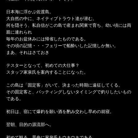
日本海に浮かぶ佐渡島。
大自然の中に、ネイティブトラウト達が潜む。
何を隠そう、私自信がこの島で産まれ関東で育ち、幼い頃には両
親に連れられ
毎年のお盆休みには帰省したものである。
その頃の記憶・・・フェリーで船酔いした記憶しか無い。
まあ、それはさておき
テスターとなって、初めての大仕事？
スタッフ家泉氏を案内することになった。
この島は「固定客」がいて、決まった時期に遠征してくる。
その固定客と、バッティングしないタイミングで釣りしたいもの
である。
初日は、宿にて爆釣を願い酒を酌み交わし早めの就寝。
翌朝、目的の源流部へ。
初めて観る、景色に家泉氏もウキウキである。