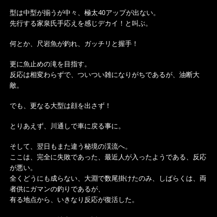
型は中型が揃うが中々、極太40アップが出ない。
先行する家泉氏手応えを感じデカイ！と叫ぶ。
何とか、尺岩魚が釣れ、ガッチリと握手！
更に魚止めの滝を目指す。
反応は相変わらずで、ついつい雑になりがちであるが、油断大
敵。
でも、更なる大型は顔を出さず！
とりあえず、川通しで車に戻る事に。
そして、翌日もまた違う秘境の渓流へ。
ここは、完全に失敗であった、最近人が入ったようである、反応
が悪い。
全くどうにも成らない、大淵で数尾掛けたのみ、しばらくは、両
者供にガマンの釣りであるが、
有る地点から、いきなり反応が復活した。