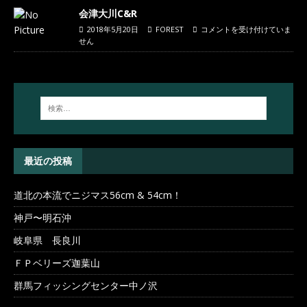
会津大川C&R
2018年5月20日
FOREST
コメントを受け付けていま
せん
最近の投稿
道北の本流でニジマス56cm & 54cm！
神戸〜明石沖
岐阜県 長良川
ＦＰベリーズ迦葉山
群馬フィッシングセンター中ノ沢