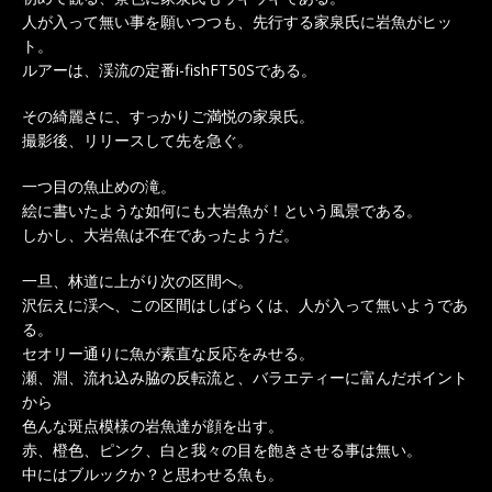
人が入って無い事を願いつつも、先行する家泉氏に岩魚がヒッ
ト。
ルアーは、渓流の定番i-fishFT50Sである。
その綺麗さに、すっかりご満悦の家泉氏。
撮影後、リリースして先を急ぐ。
一つ目の魚止めの滝。
絵に書いたような如何にも大岩魚が！という風景である。
しかし、大岩魚は不在であったようだ。
一旦、林道に上がり次の区間へ。
沢伝えに渓へ、この区間はしばらくは、人が入って無いようであ
る。
セオリー通りに魚が素直な反応をみせる。
瀬、淵、流れ込み脇の反転流と、バラエティーに富んだポイント
から
色んな斑点模様の岩魚達が顔を出す。
赤、橙色、ピンク、白と我々の目を飽きさせる事は無い。
中にはブルックか？と思わせる魚も。