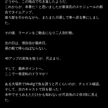
どうやら、この地点で引き返したようだ。
これからが、本番だ！と思いましたが家泉氏のスケジュールの都
合でタイムアップ。
後ろ髪を引かれながら、またまた川通しで車へ戻る事にしまし
た。
その後、ラーメンをご馳走になり二人別行動。
次の日は、僕自信が最終日。
昼の船で帰らねばならない。
40アップの岩魚を狙うが、尺止まり。
そして、最終ポイントへ。
ここで一発逆転のドラマが！
ある大場所でMiu8gで魚を誘うと尺くらいのが、チェイス確認。
そして、次のキャストで目を疑った！
水中でそうみえただけかも知れないが尺岩魚の２倍3倍に見え
た。