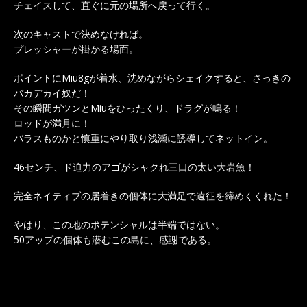
チェイスして、直ぐに元の場所へ戻って行く。
次のキャストで決めなければ。
プレッシャーが掛かる場面。
ポイントにMiu8gが着水、沈めながらシェイクすると、さっきの
バカデカイ奴だ！
その瞬間ガツンとMiuをひったくり、ドラグが鳴る！
ロッドが満月に！
バラスものかと慎重にやり取り浅瀬に誘導してネットイン。
46センチ、ド迫力のアゴがシャクれ三口の太い大岩魚！
完全ネイティブの居着きの個体に大満足で遠征を締めくくれた！
やはり、この地のポテンシャルは半端ではない。
50アップの個体も潜むこの島に、感謝である。