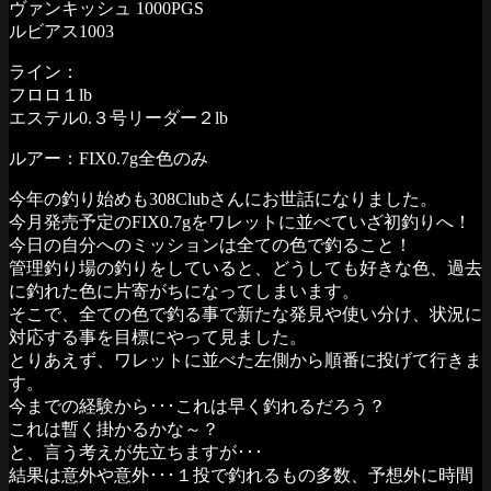
ヴァンキッシュ 1000PGS
ルビアス1003
ライン：
フロロ１lb
エステル0.３号リーダー２lb
ルアー：FIX0.7g全色のみ
今年の釣り始めも308Clubさんにお世話になりました。
今月発売予定のFIX0.7gをワレットに並べていざ初釣りへ！
今日の自分へのミッションは全ての色で釣ること！
管理釣り場の釣りをしていると、どうしても好きな色、過去
に釣れた色に片寄がちになってしまいます。
そこで、全ての色で釣る事で新たな発見や使い分け、状況に
対応する事を目標にやって見ました。
とりあえず、ワレットに並べた左側から順番に投げて行きま
す。
今までの経験から･･･これは早く釣れるだろう？
これは暫く掛かるかな～？
と、言う考えが先立ちますが･･･
結果は意外や意外･･･１投で釣れるもの多数、予想外に時間