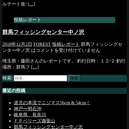
ルテート改/
[…]
投稿レポート
群馬フィッシングセンター中ノ沢
2018年12月2日
FOREST
投稿レポート
群馬フィッシングセ
ンター中ノ沢 は
コメントを受け付けていません
埼玉県・藤田さんのレポートです。 釣行日時：１２/２ 釣行
場所：群馬フ
[…]
検索:
最近の投稿
道北の本流でニジマス56cm & 54cm！
神戸〜明石沖
岐阜県 長良川
ＦＰベリーズ迦葉山
群馬フィッシングセンター中ノ沢