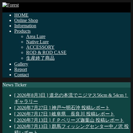
HOME
Online Shop
Information
Products
Area Lure
Native Lure
ACCESSORY
ROD & ROD CASE
生産終了商品
Gallery
Report
Contact
News Ticker
[ 2026年8月3日 ]
道北の本流でニジマス56cm & 54cm！
ギャラリー
[ 2026年7月27日 ]
神戸〜明石沖
投稿レポート
[ 2026年7月17日 ]
岐阜県 長良川
投稿レポート
[ 2026年7月13日 ]
ＦＰベリーズ迦葉山
投稿レポート
[ 2026年7月13日 ]
群馬フィッシングセンター中ノ沢
投
稿レポート