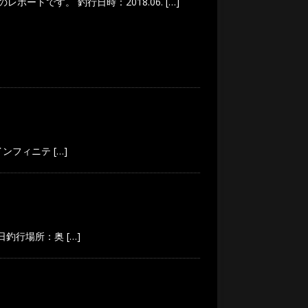
んのレポートです。 釣行日時：2018.06.
[…]
インフィニテ
[…]
６日釣行場所：奥
[…]