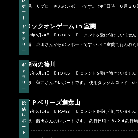
レ
埼玉県・サブローさんのレポートです。 釣行日時：６月２
ポ
ー
ト
ロックオンゲーム in 室蘭
ギ
ャ
2018年6月24日
FOREST
コメントを受け付けていません
ラ
北海道：成田さんからのレポートです 6/24に室蘭で行われ
リ
ー
梅雨の箒川
ギ
ャ
2018年6月24日
FOREST
コメントを受け付けていません
ラ
栃木県：薄井さんのレポートです。 使用タックルロッド：stre
リ
ー
ＦＰベリーズ迦葉山
投
稿
2018年6月24日
FOREST
コメントを受け付けていません
レ
埼玉県・藤田さんのレポートです。 釣行日時：６/２４釣行
ポ
ー
ト