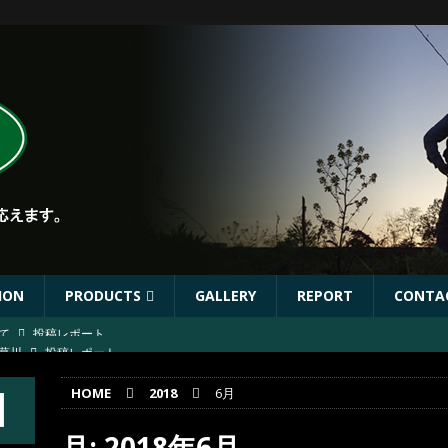
ION
PRODUCTS
GALLERY
REPORT
CONTA
葛川
投稿レポート
葛川
投稿レポート
HOME
2018
6月
ST出店協力イベントのお知らせ
イベント
年秋リリース予定商品
お知らせ
月:
2018年6月