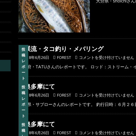
大分県・shoichiさ
渓流・タコ釣り・メバリング
投
稿
2018年6月26日
FOREST
コメントを受け付けていません
レ
京都府・TATUさんのレポートです。 ロッド：ストリーム・
ポ
ー
ト
奥多摩にて
投
稿
2018年6月26日
FOREST
コメントを受け付けていません
レ
埼玉県・サブローさんのレポートです。 釣行日時：６月２
ポ
ー
ト
奥多摩にて
投
稿
2018年6月26日
FOREST
コメントを受け付けていません