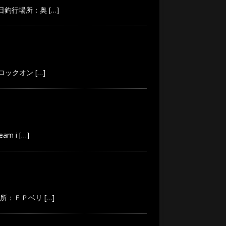
６日釣行場所：奥
[…]
たロックオン
[…]
am i
[…]
場所：ＦＰベリ
[…]