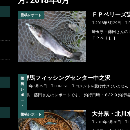
にて
投稿レポート
ＦＰベリーズ
投稿レポート
2018年6月29日
埼玉県・藤田さんの
ＦＰベリ
[…]
群馬フィッシングセンター中之沢
投
稿
2018年6月29日
FOREST
コメントを受け付けていません
レ
埼玉県・藤田さんのレポートです。 釣行日時：６/２９釣行
ポ
ー
ト
大分県・北川
投稿レポート
2018年6月28日