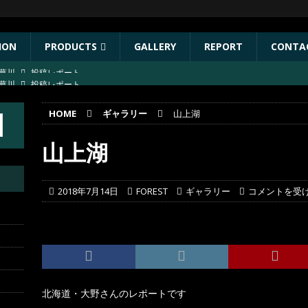
ION
PRODUCTS
GALLERY
REPORT
CONTA
葛川
投稿レポート
ST出店協力イベントのお知らせ
イベント
HOME
ギャラリー
山上湖
年秋リリース予定商品
お知らせ
林川
投稿レポート
山上湖
葛川
投稿レポート
2018年7月14日
FOREST
ギャラリー
コメントを受
北海道・大野さんのレポートです