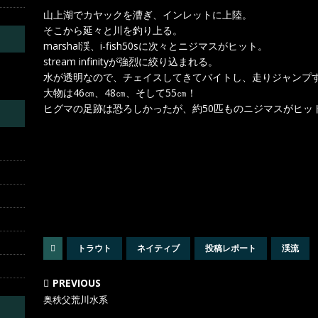
山上湖でカヤックを漕ぎ、インレットに上陸。
そこから延々と川を釣り上る。
marshal渓、i-fish50sに次々とニジマスがヒット。
stream infinityが強烈に絞り込まれる。
水が透明なので、チェイスしてきてバイトし、走りジャンプ
大物は46㎝、48㎝、そして55㎝！
ヒグマの足跡は恐ろしかったが、約50匹ものニジマスがヒッ
トラウト
ネイティブ
投稿レポート
渓流
PREVIOUS
奥秩父荒川水系