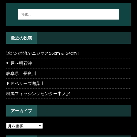
最近の投稿
道北の本流でニジマス56cm & 54cm！
神戸〜明石沖
岐阜県 長良川
ＦＰベリーズ迦葉山
群馬フィッシングセンター中ノ沢
アーカイブ