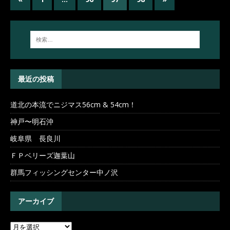
最近の投稿
道北の本流でニジマス56cm & 54cm！
神戸〜明石沖
岐阜県 長良川
ＦＰベリーズ迦葉山
群馬フィッシングセンター中ノ沢
アーカイブ