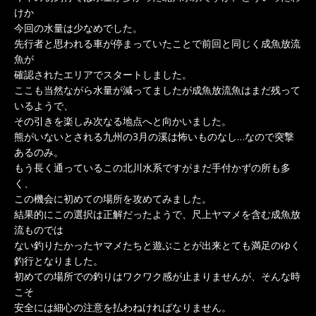
けか
今回の水量は少なめでした。
先行者と思われる車が停まっていたことで前回と同じく成魚放流
魚が
確認されたエリアでスタートしました。
ここも当然ながら水量が減ってましたが成魚放流魚はまだ残って
いるようで、
その引きを楽しみ次なる地点へと向かいました。
熊がいないとされる九州の3月の溪は怖いものなし…なので突撃
あるのみ。
もう長く通っているこの北川水系ですがまだ手付かずの所も多
く、
この機会に初めての場所を攻めてみました。
結果的にこの選択は正解だったようで、尺上ヤマメを含む成魚放
流ものでは
ない釣りたかったヤマメたちと遊ぶことが出来とても満足のゆく
釣行となりました。
初めての場所での釣りはワクワク感が止まりませんが、そんな時
こそ
安全には細心の注意を払わねければなりません。