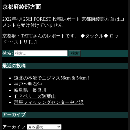
京都府綾部方面
2022年4月25日
FOREST
投稿レポート
京都府綾部方面 は
コ
メントを受け付けていません
京都府・TATUさんのレポートです。 ◆タックル◆ ロッ
ド･･･ストリ
[…]
検索:
最近の投稿
道北の本流でニジマス56cm & 54cm！
神戸〜明石沖
岐阜県 長良川
ＦＰベリーズ迦葉山
群馬フィッシングセンター中ノ沢
アーカイブ
アーカイブ