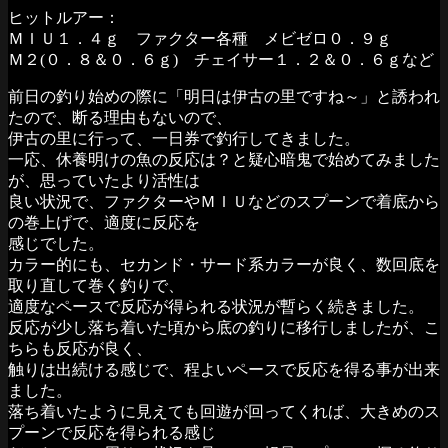
ヒットルアー：
ＭＩＵ１．４ｇ ファクター各種 メビゼロ０．９ｇ
Ｍ２(０．８＆０．６ｇ) チェイサー１．２＆０．６ｇなど
前日の釣り始めの際に「明日は伊古の里ですね～」と誘われ
たので、断る理由もないので、
伊古の里に行って、一日券で釣行してきました。
一応、休養明けの魚の反応は？と疑心暗鬼で始めてみました
が、思っていたより活性は
良い状況で、ファクターやＭＩＵなどのスプーンで着底から
の巻上げで、適度に反応を
感じでした。
カラー的にも、セカンド・サード系カラーが良く、数回底を
取り直して巻く釣りで、
適度なペースで反応が得られる状況が暫らく続きました。
反応が少し落ち着いた頃から底の釣りに移行しましたが、こ
ちらも反応が良く、
触りは出続ける感じで、程よいペースで反応を得る事が出来
ました。
落ち着いたように見えても回遊が回ってくれば、大きめのス
プーンで反応を得られる感じ