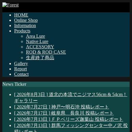
HOME
Online Shop
Information
Products
Area Lure
Native Lure
ACCESSORY
ROD & ROD CASE
生産終了商品
Gallery
Report
Contact
News Ticker
[ 2026年8月3日 ]
道北の本流でニジマス56cm & 54cm！
ギャラリー
[ 2026年7月27日 ]
神戸〜明石沖
投稿レポート
[ 2026年7月17日 ]
岐阜県 長良川
投稿レポート
[ 2026年7月13日 ]
ＦＰベリーズ迦葉山
投稿レポート
[ 2026年7月13日 ]
群馬フィッシングセンター中ノ沢
投
稿レポート