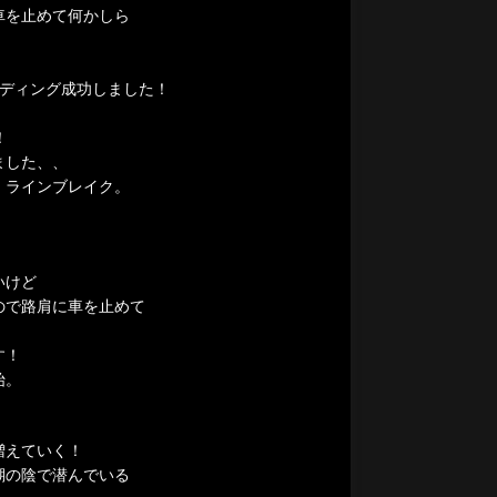
車を止めて何かしら
ンディング成功しました！
！
ました、、
、ラインブレイク。
！
いけど
ので路肩に車を止めて
す！
始。
増えていく！
瑚の陰で潜んでいる