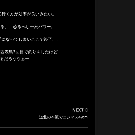
て行く方が効率が良いみたい。
てる、、恐るべし干潮パワー。
間になってしまいここで終了、、
、西表島3回目で釣りをしたけど
れるだろうなぁー
NEXT
道北の本流でニジマス49cm