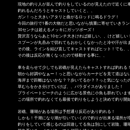
現地の釣り人が並んで釣りをしているのが見えたので近くに
釣れるんだろうとキャストしていくと、、
ガン！っと大きいアタリと曲がるロッドに鳴るドラグ！
今回の旅行で1番の大物だと思いながら慎重に寄せていきラ
30センチは超えるメッキにガッツポーズ！
贅沢言うならあと10センチ大きければ嬉しい、、けど嬉しい
スプーンが丸呑みで切れてもおかしくなかったと冷や汗が出
その後、ラインを結び直してキャストすればヒット！でも、
その後は反応が無くなったので移動する事に、、
車を走らせて少しでも岩礁が見えたらキャストすれば釣れる
朝から好調やなぁー！っと思いながらカーナビを見て道はな
海岸まで距離はないかな？？歩いてるか？？っと気になった
草むらをかき分けていけば、、パラダイスがありました！
プライベートビーチのように広がる景色に小魚も群れていま
この場所で釣れなくても最後で釣りをしようと決めて釣り開
岩礁、珊瑚がある場所は予想通り反応があり釣れる！
しかも！干潮になり潮が引いていくので釣りが出来る場所が
釣りをしていて感じるのは回遊してる魚は別にして岩陰、珊