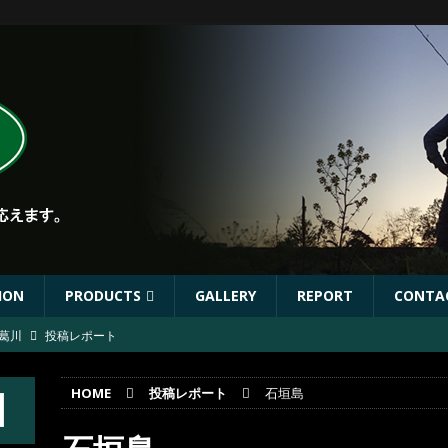
ION
PRODUCTS
GALLERY
REPORT
CONTA
葛川
投稿レポート
ST出店協力イベントのお知らせ
イベント
HOME
投稿レポート
石垣島
年秋リリース予定商品
お知らせ
林川
投稿レポート