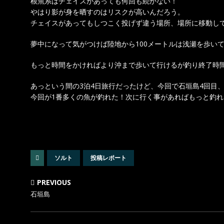
根魚系はチェイスがあっても何回も続かない！
やはり影が身を晒すのはリスクが高いんだろう。
チェイスがあってもしつこく投げず違う場所、場所に移動し
夢中になって気がつけば陸地から100メートルは浅瀬を歩い
もっと時間をかければより沖まで歩いて行けるが釣り終了時
あっという間の3泊4日旅行だったけど、今回で石垣島4回目
今回が1番多くの魚が釣れた！次に行く事があればもっと釣
ソルト
投稿レポート
PREVIOUS
石垣島