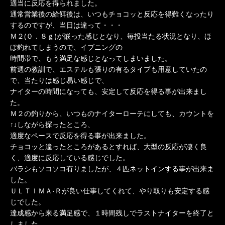
適当に反応を得られました。
通常営業後の給餌後は、いつもチョコッと反応を得難くなったり
するのですが、当日は違って・・・
Ｍ２(０．８ｇ)が嵌った感じとなり、毎投当たる状況となり、ほ
ぼ釣れてしまうので、イブニングの
時間帯で、もう満足な感じとなってしまいました。
前週の教訓で、エステルも張りの有るタイプも用意していたの
で、当たりは感じ易い感じで、
ナイターの時間になっても、安定して反応を得る事が出来まし
た。
Ｍ２の釣りから、いつものナイターローテにしても、カウントを
↑↓しながら探ったところ、
適度なペースで反応を得る事が出来ました。
チョコッと違ったところがあるとすれば、大型の反応が凄く良
く、適度に反応している感じでした。
バラシもソコソコ有りましたが、４匹ネットインする事が出来ま
した。
ＵＬＴＩＭＡ-Ｒが良い仕事してくれて、やり取りも安定する感
じでした。
達成感から来る満足感で、１時間残しでラストナイターを終了と
しました。