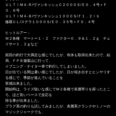
ＵＬＴＩＭＡ-Ｒ/ヴァンキッシュＣ２０００Ｓ/Ｅ０．４号＋Ｆ
０．６号
ＵＬＴＩＭＡ-Ｂ/ヴァンキッシュ１０００Ｓ/Ｆ１．２ｌｂ
修羅ＵＬ/ステラ１０００Ｓ/Ｅ０．３５号＋Ｆ０．４号
ヒットルアー：
Ｍ２各種 マートー１・２ ファクター０．９＆１．２ｇ チェ
イサー１．２ｇなど
前回の釣行で大満足な感じでしたが、有休も取得出来たので、結
局、ＦＰＢ迦葉山に行って、
イブニング・ナイター券で釣行してしまいました。
日が出ている間は暑い感じでしたが、日が傾き出すとヒンヤリす
る感じで、季節が進んでいることを
実感出来ました。
開始時は、ライズ狙いな感じでＭ２各種で表層寄りを探ったとこ
ろ、ほど良いペースで反応を
得る事が出来ました。
プラグ系の釣りも試してみましたが、表層系クランクやミノーの
マジックジャークでも、