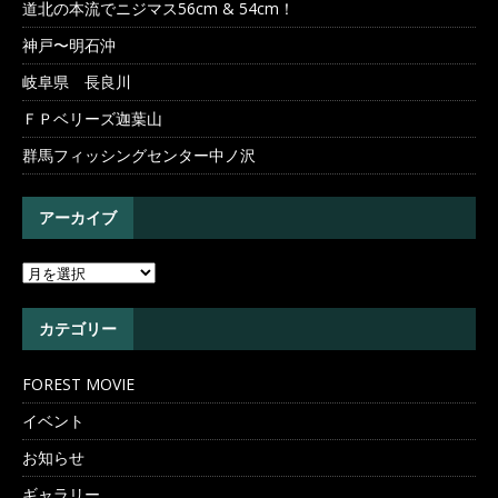
道北の本流でニジマス56cm & 54cm！
神戸〜明石沖
岐阜県 長良川
ＦＰベリーズ迦葉山
群馬フィッシングセンター中ノ沢
アーカイブ
カテゴリー
FOREST MOVIE
イベント
お知らせ
ギャラリー