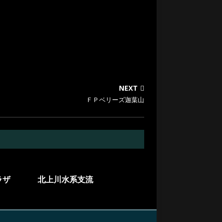
NEXT
ＦＰベリーズ迦葉山
ラザ
北上川水系支流