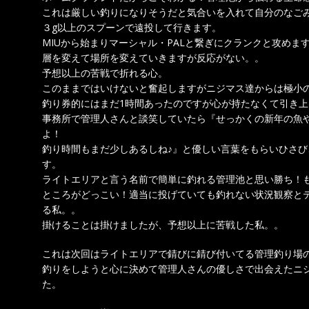
これは厳しい釣りになりそうだと気合いを入れて自分のなご
３g以上のスプーンで遠投して行きます。
MIUから始まりマーシャル・PALと繋ぎにクランクと攻めま
層を変えて場所を変えていきますが反応がない。。
予想以上の苦戦で折れる心。
このままではいけないと奮起しますがニジマス達からは極小
釣り券的にはまだ1時間あったのですが心が持たなくて引き上
事務所で管理人さんと談笑していたら『せっかくの新年の魚
よ！
釣り時間もまだ少しあるしね♪』と優しい言葉をもらいひさ
す。
ライトエリアと言う名前で簡単に釣れる管理池と思い勝ち！
ところがどっこい！適当に投げていても釣れない状況観察と
る私。。
掛けることは掛けましたが、予想以上に苦戦した私。。
これは次回はライトエリアで錆びに錆び付いてる管理釣り場
釣りをしようと心に決めて管理人さんの優しさで出会えたニ
た。