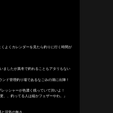
よくよくカレンダーを見たら釣りに行く時間が
狙いましたが真冬で釣れることもアタリもない
ラウンド管理釣り場であるなごみの湖に出陣！
プレッシャーが色濃く残っていて渋いよ！
尚更、、釣ってる人は縦かフェザーやわ。』
感と活気の無さ。