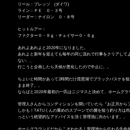
リール：プレッソ (ダイワ)
ライン：ＰＥ ０・３号
リーダー：ナイロン ０・８号
ヒットルアー：
ファクター０・９ｇ・チェイサー０・６ｇ
あれよあれよと2020年になりました。
あれよと新年を迎えても毎年の同じ流れで行事をクリアして
ない、、
行こうと企画したら天候が悪化したので中止に。。
ちょいと時間があって2時間だけ琵琶湖でブラックバスケを
まま終了。。
ならばと2020年最初の一匹はニジマスと決めて、ホームグ
管理人さんからコンディションを聞いていたら『お正月から
しかも！TATUくんの重めのスプーンでの層を狙う釣り方は
っという絶望的なアドバイスを頂く管理池に向かいます。。
ホームグラウンドだからこそわかる！管理池から伝わる生命