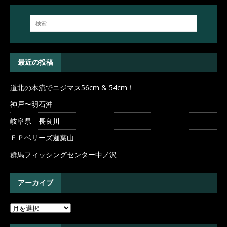
最近の投稿
道北の本流でニジマス56cm & 54cm！
神戸〜明石沖
岐阜県 長良川
ＦＰベリーズ迦葉山
群馬フィッシングセンター中ノ沢
アーカイブ