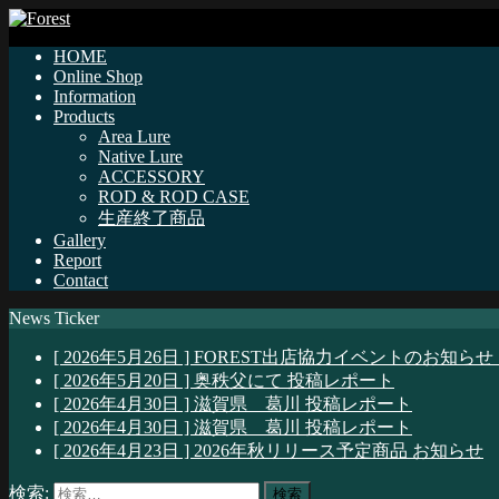
HOME
Online Shop
Information
Products
Area Lure
Native Lure
ACCESSORY
ROD & ROD CASE
生産終了商品
Gallery
Report
Contact
News Ticker
[ 2026年5月26日 ]
FOREST出店協力イベントのお知らせ
[ 2026年5月20日 ]
奥秩父にて
投稿レポート
[ 2026年4月30日 ]
滋賀県 葛川
投稿レポート
[ 2026年4月30日 ]
滋賀県 葛川
投稿レポート
[ 2026年4月23日 ]
2026年秋リリース予定商品
お知らせ
検索: