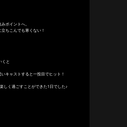
進みポイントへ。
に立ちこんでも寒くない！
いくと
思いキャストすると一投目でヒット！
楽しく過ごすことができた1日でした♪