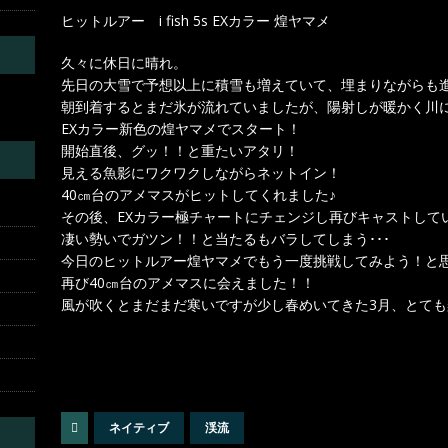
ヒットルアー i fish 5s EXカラー 煌ヤマメ
久々に休日に晴れ。
先日の大雪で予想以上に積雪も増えていて、埋まりながらも
朝到着するとまだ氷が流れていましたが、陽射しが暖かく川
EXカラー新色の煌ヤマメでスタート！
開始直後、グッ！！と重たいアタリ！
見える魚影にワクワクしながらネットイン！
40㎝台のアメマスがヒットしてくれました♪
その後、EXカラー極チャートにチェンジし再びキャストして
凄い勢いでガツン！！と当たるもバラしてしまう･･･
今日のヒットルアー煌ヤマメでもう一度挑戦してみよう！と
再び40㎝台のアメマスに会えました！！
風が吹くとまだまだ寒いですが少し春めいてきた3月、とても
ネイティブ
渓流