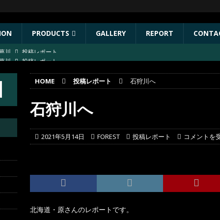
ION
PRODUCTS
GALLERY
REPORT
CONTA
葛川
投稿レポート
ST出店協力イベントのお知らせ
イベント
HOME
投稿レポート
石狩川へ
年秋リリース予定商品
お知らせ
林川
投稿レポート
石狩川へ
葛川
投稿レポート
2021年5月14日
FOREST
投稿レポート
コメントを
北海道・原さんのレポートです。