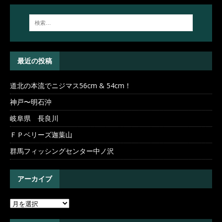
最近の投稿
道北の本流でニジマス56cm & 54cm！
神戸〜明石沖
岐阜県 長良川
ＦＰベリーズ迦葉山
群馬フィッシングセンター中ノ沢
アーカイブ