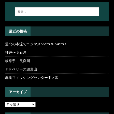
最近の投稿
道北の本流でニジマス56cm & 54cm！
神戸〜明石沖
岐阜県 長良川
ＦＰベリーズ迦葉山
群馬フィッシングセンター中ノ沢
アーカイブ