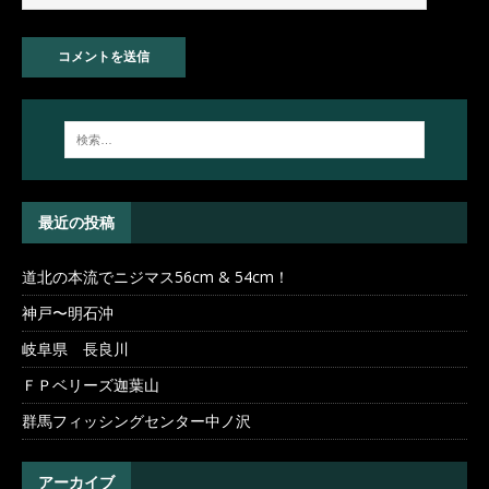
最近の投稿
道北の本流でニジマス56cm & 54cm！
神戸〜明石沖
岐阜県 長良川
ＦＰベリーズ迦葉山
群馬フィッシングセンター中ノ沢
アーカイブ