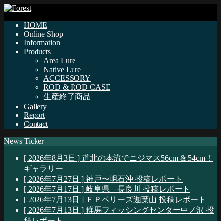
HOME
Online Shop
Information
Products
Area Lure
Native Lure
ACCESSORY
ROD & ROD CASE
生産終了商品
Gallery
Report
Contact
News Ticker
[ 2026年8月3日 ]
道北の本流でニジマス56cm & 54cm！
ギャラリー
[ 2026年7月27日 ]
神戸〜明石沖
投稿レポート
[ 2026年7月17日 ]
岐阜県 長良川
投稿レポート
[ 2026年7月13日 ]
ＦＰベリーズ迦葉山
投稿レポート
[ 2026年7月13日 ]
群馬フィッシングセンター中ノ沢
投
稿レポート