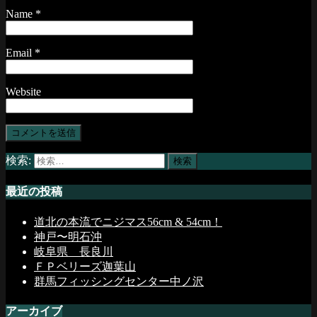
Name
*
Email
*
Website
検索:
最近の投稿
道北の本流でニジマス56cm & 54cm！
神戸〜明石沖
岐阜県 長良川
ＦＰベリーズ迦葉山
群馬フィッシングセンター中ノ沢
アーカイブ