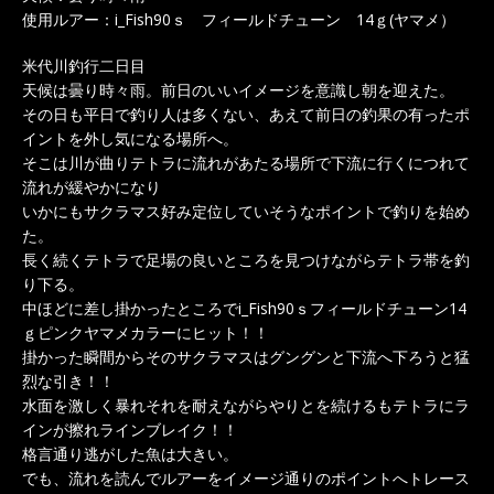
使用ルアー：i_Fish90ｓ フィールドチューン 14ｇ(ヤマメ）
米代川釣行二日目
天候は曇り時々雨。前日のいいイメージを意識し朝を迎えた。
その日も平日で釣り人は多くない、あえて前日の釣果の有ったポ
イントを外し気になる場所へ。
そこは川が曲りテトラに流れがあたる場所で下流に行くにつれて
流れが緩やかになり
いかにもサクラマス好み定位していそうなポイントで釣りを始め
た。
長く続くテトラで足場の良いところを見つけながらテトラ帯を釣
り下る。
中ほどに差し掛かったところでi_Fish90ｓフィールドチューン14
ｇピンクヤマメカラーにヒット！！
掛かった瞬間からそのサクラマスはグングンと下流へ下ろうと猛
烈な引き！！
水面を激しく暴れそれを耐えながらやりとを続けるもテトラにラ
インが擦れラインブレイク！！
格言通り逃がした魚は大きい。
でも、流れを読んでルアーをイメージ通りのポイントへトレース