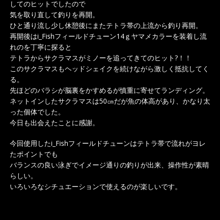
してのヒットでしたので
気を取り直して釣りを再開。
ひと通り流し少し休憩後にまたテトラ帯の上流から釣り再開。
再開後はi_Fishフィールドチューン14ｇヤマメカラーを装着し流
れのを丁寧に探ると
テトラからサクラマスがミノーを追ってきてのヒット?！！
このサクラマスもヘッドシェイクを続けながら激しく抵抗してく
る。
先ほどのバラシが脳裏をかすめるが慎重に寄せてランディング。
ネットインしたサクラマスは50㎝だが魚の体高があり、かなり太
った個体でした。
今日も出会えたことに感謝。
今回使用したi_Fishフィールドチューンはテトラ帯で流れがヨレ
たポイントでも
バランスの良い泳ぎでイメージ通りの釣りが出来、操作性が素晴
らしい。
いろいろなシチュエーションで使えるのが楽しいです。