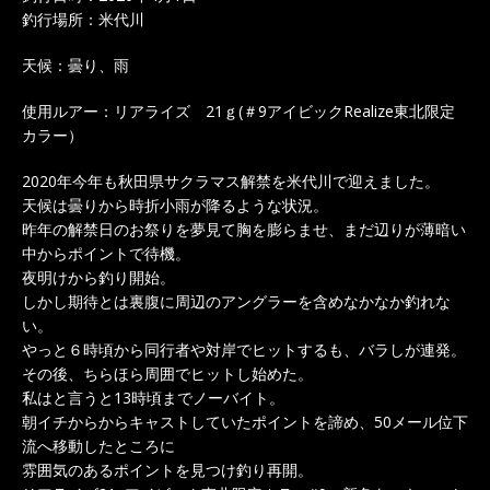
釣行場所：米代川
天候：曇り、雨
使用ルアー：リアライズ 21ｇ(＃9アイビックRealize東北限定
カラー）
2020年今年も秋田県サクラマス解禁を米代川で迎えました。
天候は曇りから時折小雨が降るような状況。
昨年の解禁日のお祭りを夢見て胸を膨らませ、まだ辺りが薄暗い
中からポイントで待機。
夜明けから釣り開始。
しかし期待とは裏腹に周辺のアングラーを含めなかなか釣れな
い。
やっと６時頃から同行者や対岸でヒットするも、バラしが連発。
その後、ちらほら周囲でヒットし始めた。
私はと言うと13時頃までノーバイト。
朝イチからからキャストしていたポイントを諦め、50メール位下
流へ移動したところに
雰囲気のあるポイントを見つけ釣り再開。