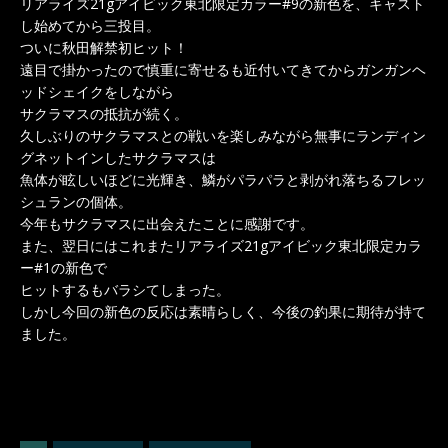
リアライズ21gアイビック東北限定カラー#9の新色を、キャスト
し始めてから三投目。
ついに秋田解禁初ヒット！
遠目で掛かったので慎重に寄せるも近付いてきてからガンガンヘ
ッドシェイクをしながら
サクラマスの抵抗が続く。
久しぶりのサクラマスとの戦いを楽しみながら無事にランディン
グネットインしたサクラマスは
魚体が眩しいほどに光輝き、鱗がパラパラと剥がれ落ちるフレッ
シュランの個体。
今年もサクラマスに出会えたことに感謝です。
また、翌日にはこれまたリアライズ21gアイビック東北限定カラ
ー#1の新色で
ヒットするもバラシてしまった。
しかし今回の新色の反応は素晴らしく、今後の釣果に期待が持て
ました。