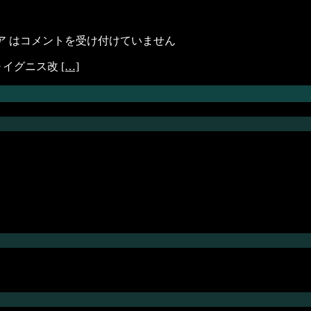
 は
コメントを受け付けていません
Ｄイグニス改
[…]