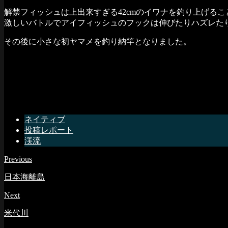
解禁フィッシュは上出来すぎる42cmのイワナを釣り上げる
激しいバトルでアイフィッシュのフックは伸びたりハズレた
その後に小さな初ヤマメを釣り納竿となりました。
ネイティブ
投稿レポート
渓流
Previous
日本海離島
Next
米代川