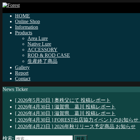
HOME
Online Shop
Information
Products
Area Lure
Native Lure
ACCESSORY
ROD & ROD CASE
生産終了商品
Gallery
Report
Contact
News Ticker
[ 2026年5月20日 ]
奥秩父にて
投稿レポート
[ 2026年4月30日 ]
滋賀県 葛川
投稿レポート
[ 2026年4月30日 ]
滋賀県 葛川
投稿レポート
[ 2026年4月30日 ]
FOREST出店協力イベントのお知らせ
[ 2026年4月23日 ]
2026年秋リリース予定商品
お知らせ
検索: