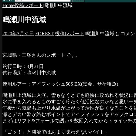
Home
投稿レポート
鳴瀬川中流域
鳴瀬川中流域
2020年3月31日
FOREST
投稿レポート
鳴瀬川中流域 は
コメン
宮城県・三塚さんのレポートです。
釣行日時：3月31日
釣行場所：鳴瀬川中流域
使用ルアー：アイフィッシュ50S EX(黒金、サケ稚魚)
鳴瀬川上流域に入渓。雪もなくとても軽快に攻めれる状況に
水に手を入れるとものすごく冷たく低活性なのかなと思い一
午後から気温も上がり水温が上がって活性が良くなることを
瀬とデカい淵が絡むポイントでアイフィッシュをアップクロ
まずはリフト&フォールで誘いを数回入れてからトゥイッチの
「ゴッ！」と渓流ではあまり味わえないバイト。