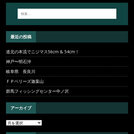
最近の投稿
道北の本流でニジマス56cm & 54cm！
神戸〜明石沖
岐阜県 長良川
ＦＰベリーズ迦葉山
群馬フィッシングセンター中ノ沢
アーカイブ