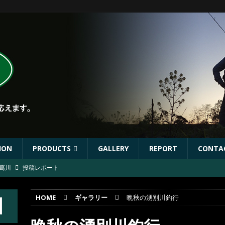
ION
PRODUCTS
GALLERY
REPORT
CONTA
葛川
投稿レポート
葛川
投稿レポート
HOME
ギャラリー
晩秋の湧別川釣行
ST出店協力イベントのお知らせ
イベント
年秋リリース予定商品
お知らせ