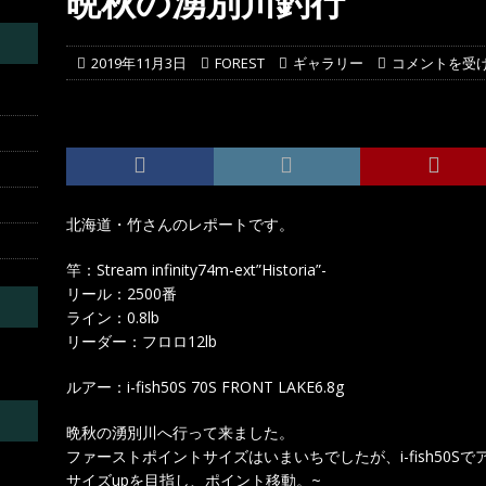
晩秋の湧別川釣行
にて
投稿レポート
2019年11月3日
FOREST
ギャラリー
コメントを受
北海道・竹さんのレポートです。
竿：Stream infinity74m-ext”Historia”-
リール：2500番
ライン：0.8lb
リーダー：フロロ12lb
ルアー：i-fish50S 70S FRONT LAKE6.8g
晩秋の湧別川へ行って来ました。
ファーストポイントサイズはいまいちでしたが、i-fish50
サイズupを目指し、ポイント移動。~