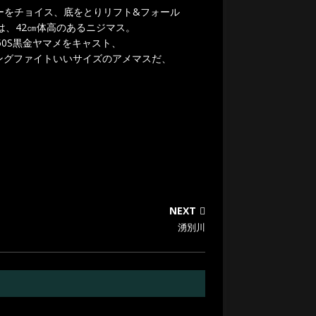
グローをチョイス、底をとりリフト&フォール
は、42㎝体高のあるニジマス。
50S黒金ヤマメをキャスト、
ングファイトいいサイズのアメマスだ、
NEXT
湧別川