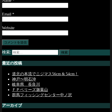
Name
*
Email
*
Website
検索:
最近の投稿
道北の本流でニジマス56cm & 54cm！
神戸〜明石沖
岐阜県 長良川
ＦＰベリーズ迦葉山
群馬フィッシングセンター中ノ沢
アーカイブ