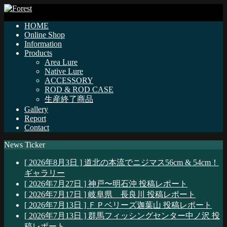
HOME
Online Shop
Information
Products
Area Lure
Native Lure
ACCESSORY
ROD & ROD CASE
生産終了商品
Gallery
Report
Contact
News Ticker
[ 2026年8月3日 ]
道北の本流でニジマス56cm & 54cm！
ギャラリー
[ 2026年7月27日 ]
神戸〜明石沖
投稿レポート
[ 2026年7月17日 ]
岐阜県 長良川
投稿レポート
[ 2026年7月13日 ]
ＦＰベリーズ迦葉山
投稿レポート
[ 2026年7月13日 ]
群馬フィッシングセンター中ノ沢
投
稿レポート