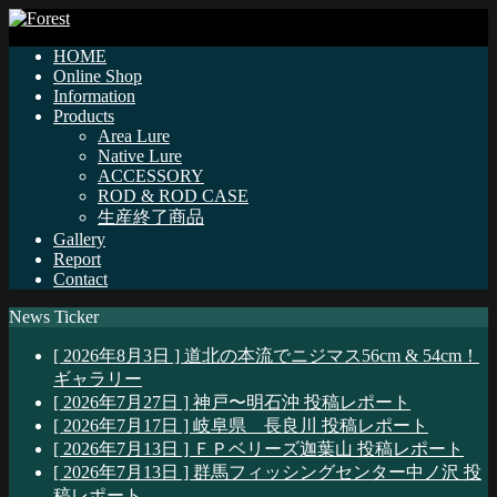
HOME
Online Shop
Information
Products
Area Lure
Native Lure
ACCESSORY
ROD & ROD CASE
生産終了商品
Gallery
Report
Contact
News Ticker
[ 2026年8月3日 ]
道北の本流でニジマス56cm & 54cm！
ギャラリー
[ 2026年7月27日 ]
神戸〜明石沖
投稿レポート
[ 2026年7月17日 ]
岐阜県 長良川
投稿レポート
[ 2026年7月13日 ]
ＦＰベリーズ迦葉山
投稿レポート
[ 2026年7月13日 ]
群馬フィッシングセンター中ノ沢
投
稿レポート