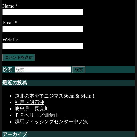
Name
*
Email
*
Website
検索:
最近の投稿
道北の本流でニジマス56cm & 54cm！
神戸〜明石沖
岐阜県 長良川
ＦＰベリーズ迦葉山
群馬フィッシングセンター中ノ沢
アーカイブ