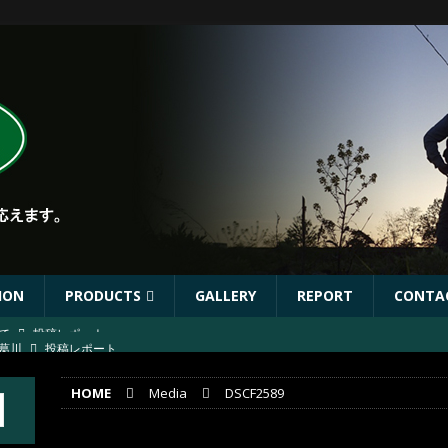
ION
PRODUCTS
GALLERY
REPORT
CONTA
葛川
投稿レポート
葛川
投稿レポート
HOME
Media
DSCF2589
ST出店協力イベントのお知らせ
イベント
年秋リリース予定商品
お知らせ