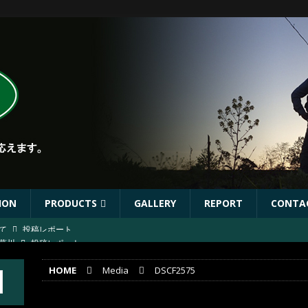
ION
PRODUCTS
GALLERY
REPORT
CONTA
葛川
投稿レポート
葛川
投稿レポート
HOME
Media
DSCF2575
ST出店協力イベントのお知らせ
イベント
年秋リリース予定商品
お知らせ