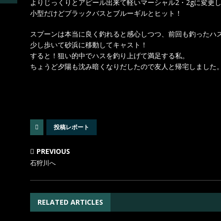
よりじっくりとアピール出来て軽いマーシャル2・2gに変更
小型だけどブラックバスとブルーギルとヒット！
スプーンは本当に良く釣れると感心しつつ、前回も釣ったハ
少し歩いて砂浜に移動してキャスト！
すると！狙い的中でハスを釣り上げて満足する私。
ちょうど夕陽も沈み暗くなりだしたので友人と帰宅しました
投稿レポート
PREVIOUS
石狩川へ
RELATED ARTICLES