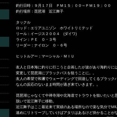
釣行日時：９月１７日 ＰＭ１５：００～ＰＭ１９：００
釣行場所：琵琶湖 近江舞子
タックル
ロッド：エリアユニゾン ホワイトリミテッド
リール：イージス２００４ (ダイワ)
ライン：ＰＥ ０・３号
リーダー：ナイロン ０・６号
ヒットルアー：マーシャル・ＭＩＵ
友人と日本海に釣りに行こうと企画したが波があり海釣りに
変更して琵琶湖にブラックバスを狙うことに。。
友人の希望で和邇でウェーディングで回遊してくるブラック
なんの反応のないまま時間が過ぎ来ていきます。。
琵琶湖じゃなくて中禅寺湖や北海道でトラウトを狙いたいと
脱いで近江舞子に移動。
近江舞子はここ最近来て実績のある場所なので楽な気分でMIU
速めにリトリーブしていけばアタリはあるけど掛かることが