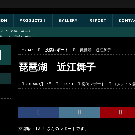
ION
PRODUCTS
GALLERY
REPORT
CONTA
葛川
投稿レポート
葛川
投稿レポート
HOME
投稿レポート
琵琶湖 近江舞子
ST出店協力イベントのお知らせ
イベント
年秋リリース予定商品
お知らせ
琵琶湖 近江舞子
にて
投稿レポート
2019年9月17日
FOREST
投稿レポート
コメントを
京都府・TATUさんのレポートです。