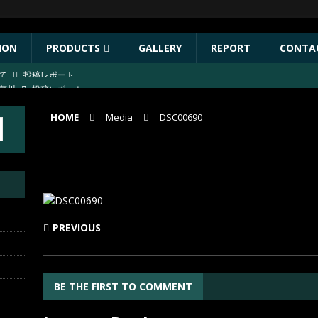
ION
PRODUCTS
GALLERY
REPORT
CONTA
にて
投稿レポート
葛川
投稿レポート
葛川
投稿レポート
HOME
Media
DSC00690
ST出店協力イベントのお知らせ
イベント
年秋リリース予定商品
お知らせ
DSC00690
PREVIOUS
BE THE FIRST TO COMMENT