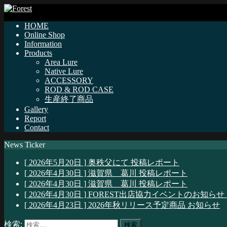
HOME
Online Shop
Information
Products
Area Lure
Native Lure
ACCESSORY
ROD & ROD CASE
生産終了商品
Gallery
Report
Contact
News Ticker
[ 2026年5月20日 ]
奥秩父にて
投稿レポート
[ 2026年4月30日 ]
滋賀県 葛川
投稿レポート
[ 2026年4月30日 ]
滋賀県 葛川
投稿レポート
[ 2026年4月30日 ]
FOREST出店協力イベントのお知らせ
[ 2026年4月23日 ]
2026年秋リリース予定商品
お知らせ
検索: